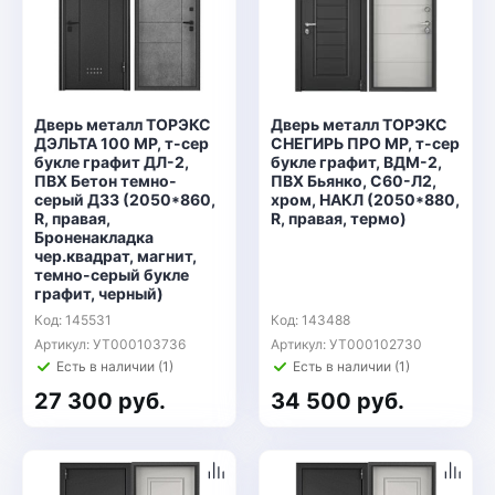
Дверь металл ТОРЭКС
Дверь металл ТОРЭКС
ДЭЛЬТА 100 MP, т-сер
СНЕГИРЬ ПРО MP, т-сер
букле графит ДЛ-2,
букле графит, ВДМ-2,
ПВХ Бетон темно-
ПВХ Бьянко, С60-Л2,
серый Д33 (2050*860,
хром, НАКЛ (2050*880,
R, правая,
R, правая, термо)
Броненакладка
чер.квадрат, магнит,
темно-серый букле
графит, черный)
Код: 145531
Код: 143488
Артикул: УТ000103736
Артикул: УТ000102730
Есть в наличии (1)
Есть в наличии (1)
27 300 руб.
34 500 руб.