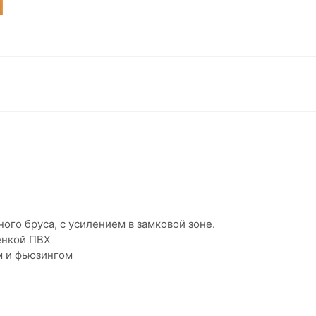
ого бруса, с усилением в замковой зоне.
енкой ПВХ
м и фьюзингом